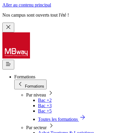
Aller au contenu principal
Nos campus sont ouverts tout l'été !
Formations
Formations
Par niveau
Bac +2
Bac +3
Bac +5
Toutes les formations
Par secteur
Achat Tourisme & Logistique