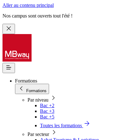
Aller au contenu principal
Nos campus sont ouverts tout l'été !
Formations
Formations
Par niveau
Bac +2
Bac +3
Bac +5
Toutes les formations
Par secteur
Achat Tourisme & Logistique