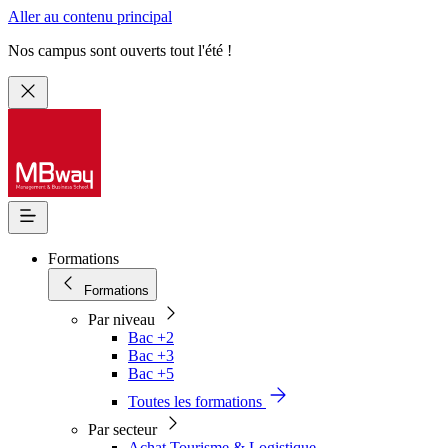
Aller au contenu principal
Nos campus sont ouverts tout l'été !
Formations
Formations
Par niveau
Bac +2
Bac +3
Bac +5
Toutes les formations
Par secteur
Achat Tourisme & Logistique