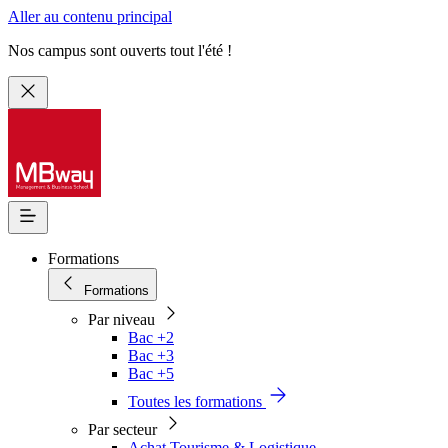
Aller au contenu principal
Nos campus sont ouverts tout l'été !
Formations
Formations
Par niveau
Bac +2
Bac +3
Bac +5
Toutes les formations
Par secteur
Achat Tourisme & Logistique