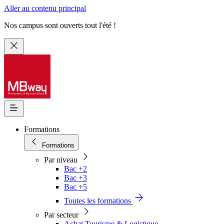
Aller au contenu principal
Nos campus sont ouverts tout l'été !
Formations
Formations
Par niveau
Bac +2
Bac +3
Bac +5
Toutes les formations
Par secteur
Achat Tourisme & Logistique