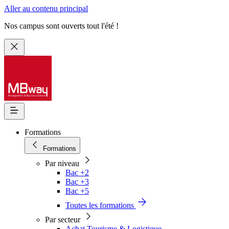
Aller au contenu principal
Nos campus sont ouverts tout l'été !
Formations
Formations
Par niveau
Bac +2
Bac +3
Bac +5
Toutes les formations
Par secteur
Achat Tourisme & Logistique