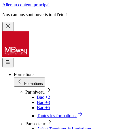
Aller au contenu principal
Nos campus sont ouverts tout l'été !
Formations
Formations
Par niveau
Bac +2
Bac +3
Bac +5
Toutes les formations
Par secteur
Achat Tourisme & Logistique