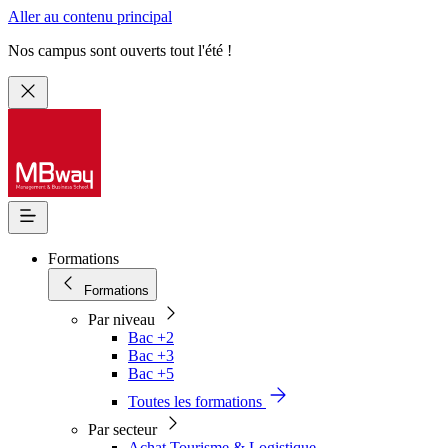
Aller au contenu principal
Nos campus sont ouverts tout l'été !
Formations
Formations
Par niveau
Bac +2
Bac +3
Bac +5
Toutes les formations
Par secteur
Achat Tourisme & Logistique