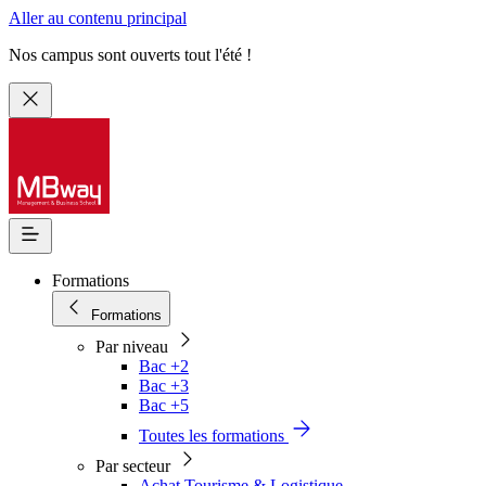
Aller au contenu principal
Nos campus sont ouverts tout l'été !
Formations
Formations
Par niveau
Bac +2
Bac +3
Bac +5
Toutes les formations
Par secteur
Achat Tourisme & Logistique