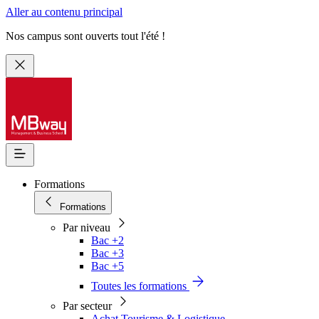
Aller au contenu principal
Nos campus sont ouverts tout l'été !
Formations
Formations
Par niveau
Bac +2
Bac +3
Bac +5
Toutes les formations
Par secteur
Achat Tourisme & Logistique