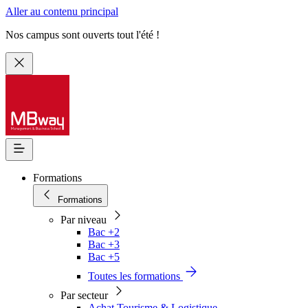
Aller au contenu principal
Nos campus sont ouverts tout l'été !
Formations
Formations
Par niveau
Bac +2
Bac +3
Bac +5
Toutes les formations
Par secteur
Achat Tourisme & Logistique