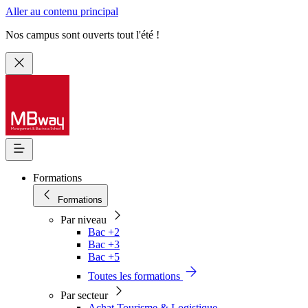
Aller au contenu principal
Nos campus sont ouverts tout l'été !
Formations
Formations
Par niveau
Bac +2
Bac +3
Bac +5
Toutes les formations
Par secteur
Achat Tourisme & Logistique