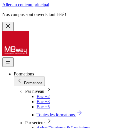
Aller au contenu principal
Nos campus sont ouverts tout l'été !
Formations
Formations
Par niveau
Bac +2
Bac +3
Bac +5
Toutes les formations
Par secteur
Achat Tourisme & Logistique