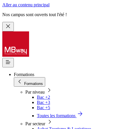
Aller au contenu principal
Nos campus sont ouverts tout l'été !
Formations
Formations
Par niveau
Bac +2
Bac +3
Bac +5
Toutes les formations
Par secteur
Achat Tourisme & Logistique