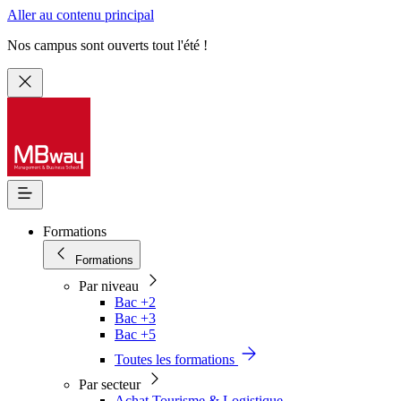
Aller au contenu principal
Nos campus sont ouverts tout l'été !
Formations
Formations
Par niveau
Bac +2
Bac +3
Bac +5
Toutes les formations
Par secteur
Achat Tourisme & Logistique