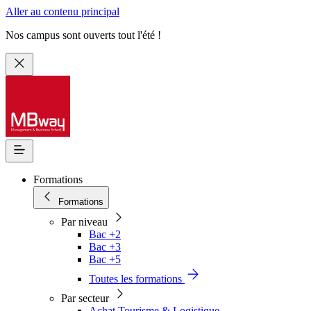
Aller au contenu principal
Nos campus sont ouverts tout l'été !
Formations
Formations
Par niveau
Bac +2
Bac +3
Bac +5
Toutes les formations
Par secteur
Achat Tourisme & Logistique