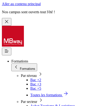
Aller au contenu principal
Nos campus sont ouverts tout l'été !
Formations
Formations
Par niveau
Bac +2
Bac +3
Bac +5
Toutes les formations
Par secteur
Achat Tourisme & Logistique