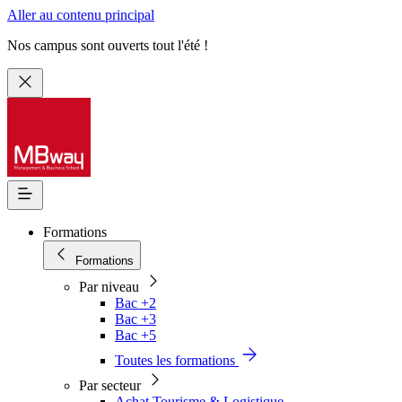
Aller au contenu principal
Nos campus sont ouverts tout l'été !
Formations
Formations
Par niveau
Bac +2
Bac +3
Bac +5
Toutes les formations
Par secteur
Achat Tourisme & Logistique