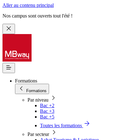
Aller au contenu principal
Nos campus sont ouverts tout l'été !
Formations
Formations
Par niveau
Bac +2
Bac +3
Bac +5
Toutes les formations
Par secteur
Achat Tourisme & Logistique