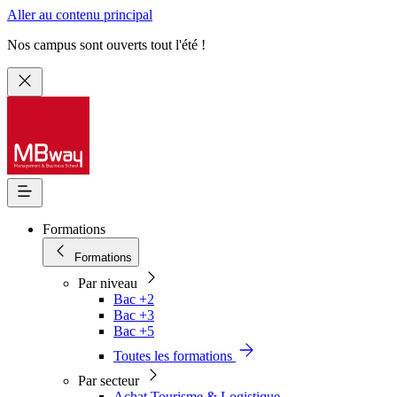
Aller au contenu principal
Nos campus sont ouverts tout l'été !
Formations
Formations
Par niveau
Bac +2
Bac +3
Bac +5
Toutes les formations
Par secteur
Achat Tourisme & Logistique