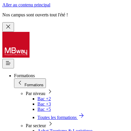
Aller au contenu principal
Nos campus sont ouverts tout l'été !
Formations
Formations
Par niveau
Bac +2
Bac +3
Bac +5
Toutes les formations
Par secteur
Achat Tourisme & Logistique