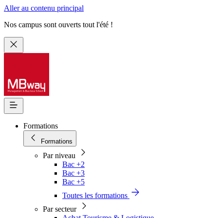
Aller au contenu principal
Nos campus sont ouverts tout l'été !
Formations
Formations
Par niveau
Bac +2
Bac +3
Bac +5
Toutes les formations
Par secteur
Achat Tourisme & Logistique