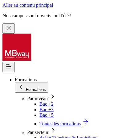
Aller au contenu principal
Nos campus sont ouverts tout l'été !
Formations
Formations
Par niveau
Bac +2
Bac +3
Bac +5
Toutes les formations
Par secteur
Achat Tourisme & Logistique