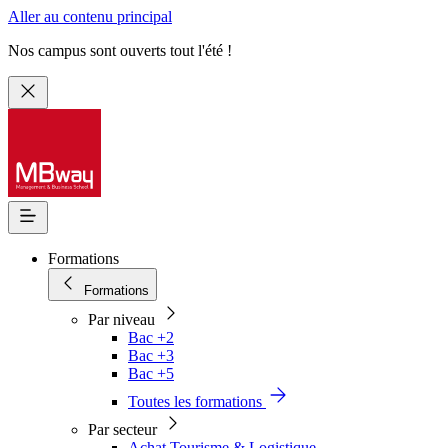
Aller au contenu principal
Nos campus sont ouverts tout l'été !
Formations
Formations
Par niveau
Bac +2
Bac +3
Bac +5
Toutes les formations
Par secteur
Achat Tourisme & Logistique