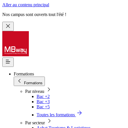
Aller au contenu principal
Nos campus sont ouverts tout l'été !
Formations
Formations
Par niveau
Bac +2
Bac +3
Bac +5
Toutes les formations
Par secteur
Achat Tourisme & Logistique