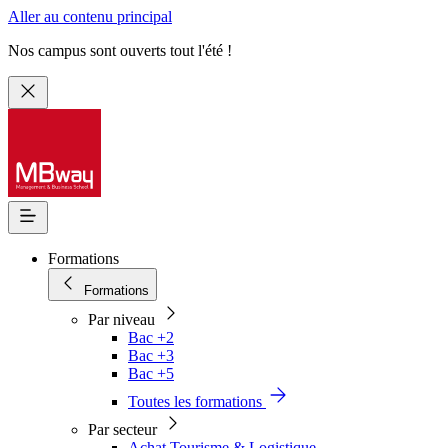
Aller au contenu principal
Nos campus sont ouverts tout l'été !
Formations
Formations
Par niveau
Bac +2
Bac +3
Bac +5
Toutes les formations
Par secteur
Achat Tourisme & Logistique