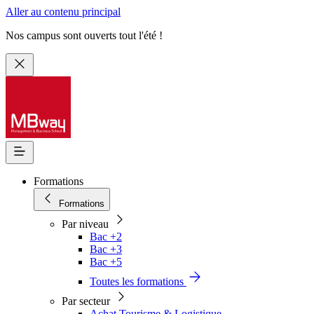
Aller au contenu principal
Nos campus sont ouverts tout l'été !
Formations
Formations
Par niveau
Bac +2
Bac +3
Bac +5
Toutes les formations
Par secteur
Achat Tourisme & Logistique