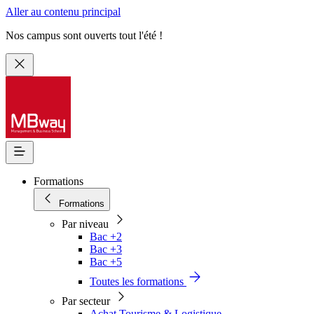
Aller au contenu principal
Nos campus sont ouverts tout l'été !
Formations
Formations
Par niveau
Bac +2
Bac +3
Bac +5
Toutes les formations
Par secteur
Achat Tourisme & Logistique