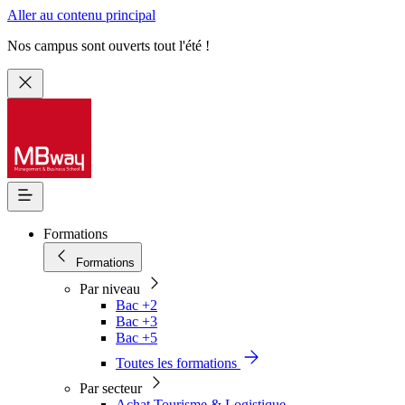
Aller au contenu principal
Nos campus sont ouverts tout l'été !
Formations
Formations
Par niveau
Bac +2
Bac +3
Bac +5
Toutes les formations
Par secteur
Achat Tourisme & Logistique