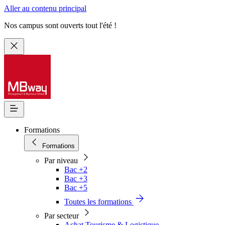
Aller au contenu principal
Nos campus sont ouverts tout l'été !
Formations
Formations
Par niveau
Bac +2
Bac +3
Bac +5
Toutes les formations
Par secteur
Achat Tourisme & Logistique