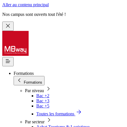
Aller au contenu principal
Nos campus sont ouverts tout l'été !
Formations
Formations
Par niveau
Bac +2
Bac +3
Bac +5
Toutes les formations
Par secteur
Achat Tourisme & Logistique