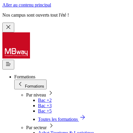
Aller au contenu principal
Nos campus sont ouverts tout l'été !
Formations
Formations
Par niveau
Bac +2
Bac +3
Bac +5
Toutes les formations
Par secteur
Achat Tourisme & Logistique