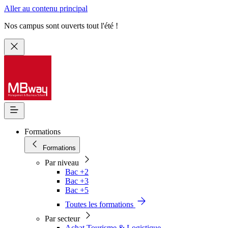
Aller au contenu principal
Nos campus sont ouverts tout l'été !
Formations
Formations
Par niveau
Bac +2
Bac +3
Bac +5
Toutes les formations
Par secteur
Achat Tourisme & Logistique