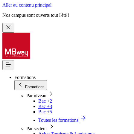
Aller au contenu principal
Nos campus sont ouverts tout l'été !
Formations
Formations
Par niveau
Bac +2
Bac +3
Bac +5
Toutes les formations
Par secteur
Achat Tourisme & Logistique