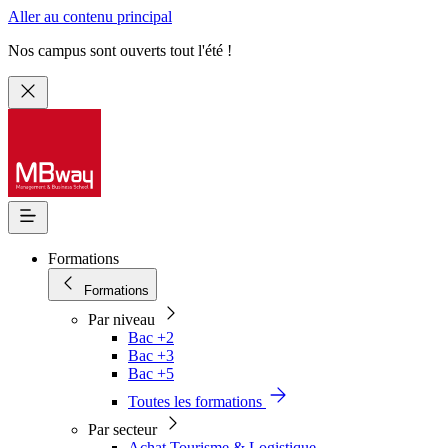
Aller au contenu principal
Nos campus sont ouverts tout l'été !
Formations
Formations
Par niveau
Bac +2
Bac +3
Bac +5
Toutes les formations
Par secteur
Achat Tourisme & Logistique