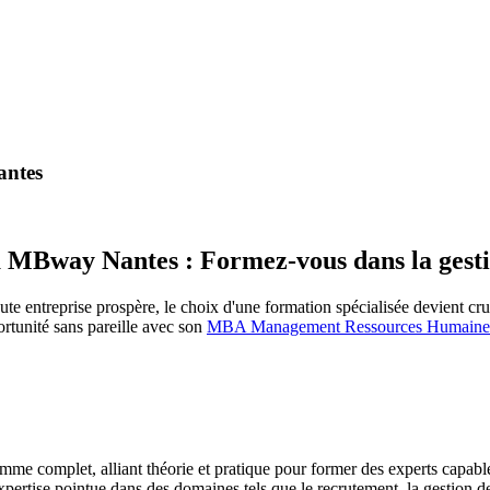
antes
MBway Nantes : Formez-vous dans la gestio
oute entreprise prospère, le choix d'une formation spécialisée devient cr
ortunité sans pareille avec son
MBA Management Ressources Humaine
me complet, alliant théorie et pratique pour former des experts capable
pertise pointue dans des domaines tels que le recrutement, la gestion d