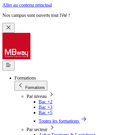
Aller au contenu principal
Nos campus sont ouverts tout l'été !
Formations
Formations
Par niveau
Bac +2
Bac +3
Bac +5
Toutes les formations
Par secteur
Achat Tourisme & Logistique