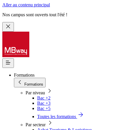
Aller au contenu principal
Nos campus sont ouverts tout l'été !
Formations
Formations
Par niveau
Bac +2
Bac +3
Bac +5
Toutes les formations
Par secteur
Achat Tourisme & Logistique