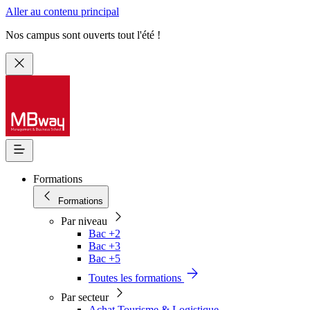
Aller au contenu principal
Nos campus sont ouverts tout l'été !
Formations
Formations
Par niveau
Bac +2
Bac +3
Bac +5
Toutes les formations
Par secteur
Achat Tourisme & Logistique