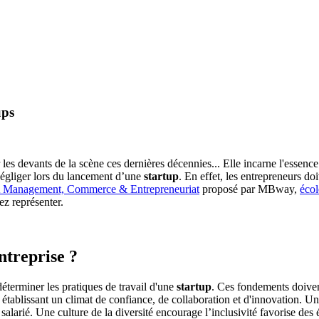
ups
 les devants de la scène ces dernières décennies... Elle incarne l'essence
 négliger lors du lancement d’une
startup
. En effet, les entrepreneurs do
Management, Commerce & Entrepreneuriat
proposé par MBway,
écol
ez représenter.
entreprise ?
 déterminer les pratiques de travail d'une
startup
. Ces fondements doivent
n établissant un climat de confiance, de collaboration et d'innovation. U
alarié. Une culture de la diversité encourage l’inclusivité favorise des é