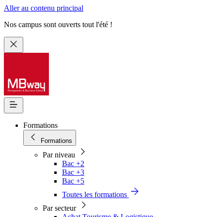
Aller au contenu principal
Nos campus sont ouverts tout l'été !
Formations
Formations
Par niveau
Bac +2
Bac +3
Bac +5
Toutes les formations
Par secteur
Achat Tourisme & Logistique