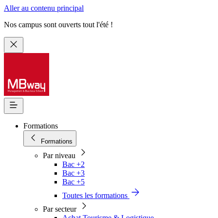
Aller au contenu principal
Nos campus sont ouverts tout l'été !
Formations
Formations
Par niveau
Bac +2
Bac +3
Bac +5
Toutes les formations
Par secteur
Achat Tourisme & Logistique