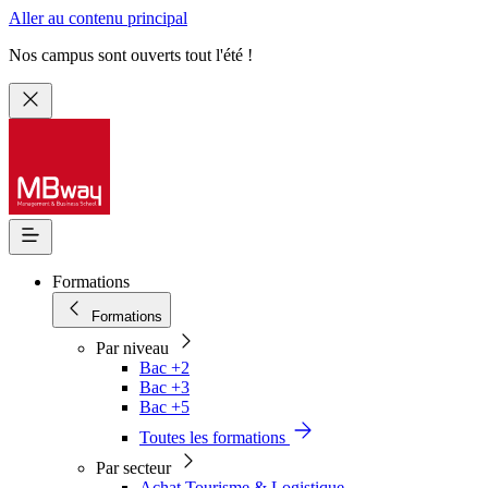
Aller au contenu principal
Nos campus sont ouverts tout l'été !
Formations
Formations
Par niveau
Bac +2
Bac +3
Bac +5
Toutes les formations
Par secteur
Achat Tourisme & Logistique