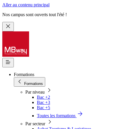
Aller au contenu principal
Nos campus sont ouverts tout l'été !
Formations
Formations
Par niveau
Bac +2
Bac +3
Bac +5
Toutes les formations
Par secteur
Achat Tourisme & Logistique