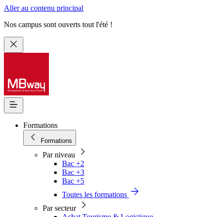
Aller au contenu principal
Nos campus sont ouverts tout l'été !
Formations
Formations
Par niveau
Bac +2
Bac +3
Bac +5
Toutes les formations
Par secteur
Achat Tourisme & Logistique