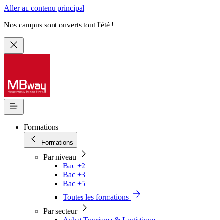
Aller au contenu principal
Nos campus sont ouverts tout l'été !
Formations
Formations
Par niveau
Bac +2
Bac +3
Bac +5
Toutes les formations
Par secteur
Achat Tourisme & Logistique