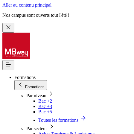
Aller au contenu principal
Nos campus sont ouverts tout l'été !
Formations
Formations
Par niveau
Bac +2
Bac +3
Bac +5
Toutes les formations
Par secteur
Achat Tourisme & Logistique