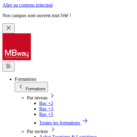
Aller au contenu principal
Nos campus sont ouverts tout l'été !
Formations
Formations
Par niveau
Bac +2
Bac +3
Bac +5
Toutes les formations
Par secteur
Achat Tourisme & Logistique