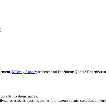
)
gement
,
MBway Annecy
recherche un
Ingénieur Qualité Fournisseur
mposants, fixations, autres…
élivrables associés transmis par les fournisseurs (plans, contrôles dimens