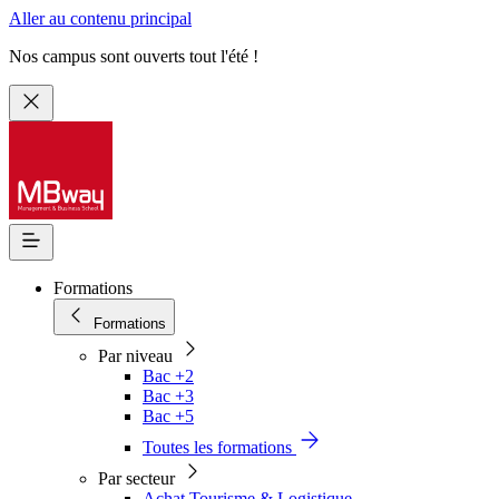
Aller au contenu principal
Nos campus sont ouverts tout l'été !
Formations
Formations
Par niveau
Bac +2
Bac +3
Bac +5
Toutes les formations
Par secteur
Achat Tourisme & Logistique