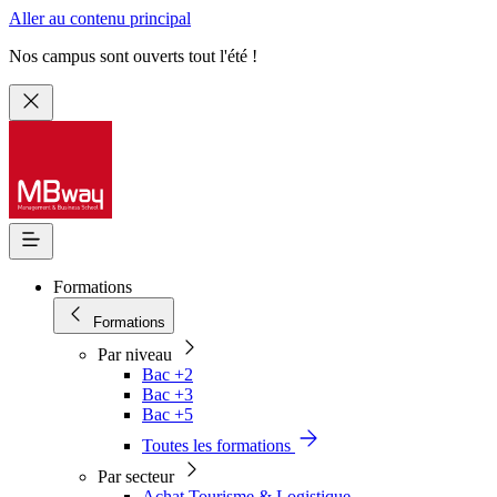
Aller au contenu principal
Nos campus sont ouverts tout l'été !
Formations
Formations
Par niveau
Bac +2
Bac +3
Bac +5
Toutes les formations
Par secteur
Achat Tourisme & Logistique