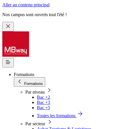
Aller au contenu principal
Nos campus sont ouverts tout l'été !
Formations
Formations
Par niveau
Bac +2
Bac +3
Bac +5
Toutes les formations
Par secteur
Achat Tourisme & Logistique