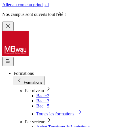
Aller au contenu principal
Nos campus sont ouverts tout l'été !
Formations
Formations
Par niveau
Bac +2
Bac +3
Bac +5
Toutes les formations
Par secteur
Achat Tourisme & Logistique